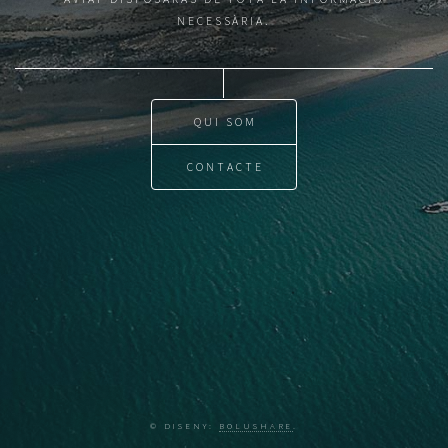
NECESSÀRIA.
QUI SOM
CONTACTE
© DISENY:
BOLUSHARE
.